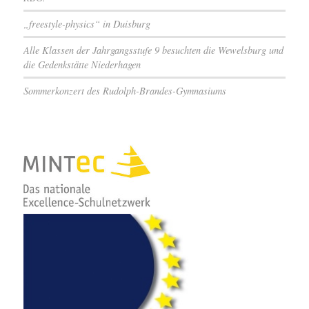
„freestyle-physics“ in Duisburg
Alle Klassen der Jahrgangsstufe 9 besuchten die Wewelsburg und
die Gedenkstätte Niederhagen
Sommerkonzert des Rudolph-Brandes-Gymnasiums