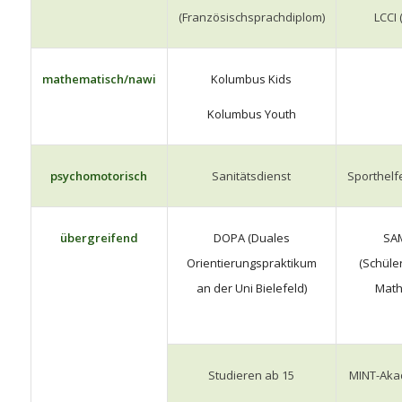
(Französischsprachdiplom)
LCCI 
mathematisch/nawi
Kolumbus Kids
Kolumbus Youth
psychomotorisch
Sanitätsdienst
Sporthelf
übergreifend
DOPA (Duales
SA
Orientierungspraktikum
(Schül
an der Uni Bielefeld)
Math
Studieren ab 15
MINT-Ak