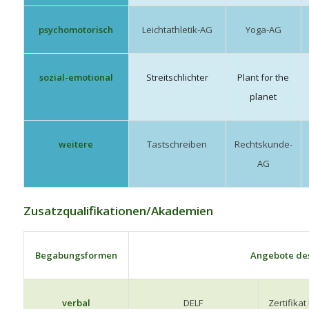
psychomotorisch
Leichtathletik-AG
Yoga-AG
sozial-emotional
Streitschlichter
Plant for the
planet
weitere
Tastschreiben
Rechtskunde-
AG
Zusatzqualifikationen/Akademien
Begabungsformen
Angebote de
verbal
DELF
Zertifikat