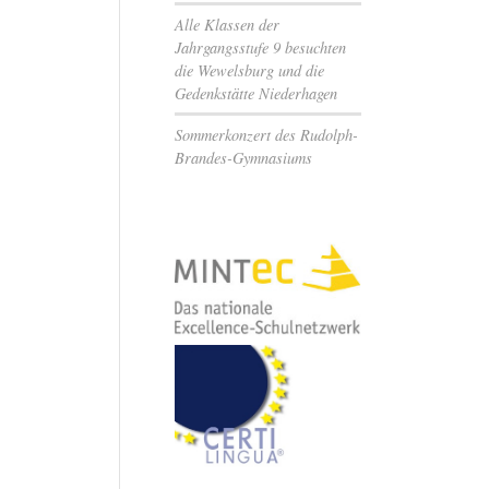
Alle Klassen der
Jahrgangsstufe 9 besuchten
die Wewelsburg und die
Gedenkstätte Niederhagen
Sommerkonzert des Rudolph-
Brandes-Gymnasiums