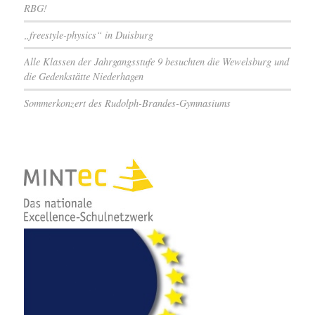
RBG!
„freestyle-physics“ in Duisburg
Alle Klassen der Jahrgangsstufe 9 besuchten die Wewelsburg und
die Gedenkstätte Niederhagen
Sommerkonzert des Rudolph-Brandes-Gymnasiums