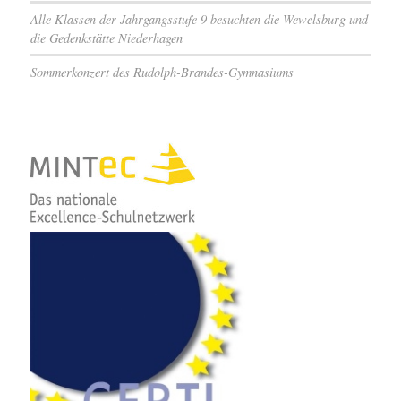
Alle Klassen der Jahrgangsstufe 9 besuchten die Wewelsburg und
die Gedenkstätte Niederhagen
Sommerkonzert des Rudolph-Brandes-Gymnasiums