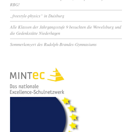
RBG!
„freestyle-physics“ in Duisburg
Alle Klassen der Jahrgangsstufe 9 besuchten die Wewelsburg und
die Gedenkstätte Niederhagen
Sommerkonzert des Rudolph-Brandes-Gymnasiums