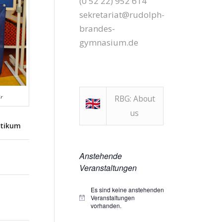
(0 52 22) 952 614
sekretariat@rudolph-
brandes-
gymnasium.de
r
RBG: About
us
ktikum
Anstehende
Veranstaltungen
Es sind keine anstehenden
Veranstaltungen
Hinweis
vorhanden.