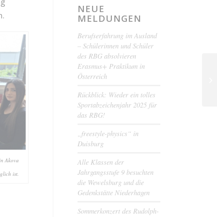
ng
NEUE
n.
MELDUNGEN
Berufserfahrung im Ausland
– Schülerinnen und Schüler
des RBG absolvieren
Erasmus+ Praktikum in
Österreich
Rückblick: Wieder ein tolles
Sportabzeichenjahr 2025 für
das RBG!
„freestyle-physics“ in
Duisburg
rin Akova
Alle Klassen der
Jahrgangsstufe 9 besuchten
lich ist.
die Wewelsburg und die
Gedenkstätte Niederhagen
Sommerkonzert des Rudolph-