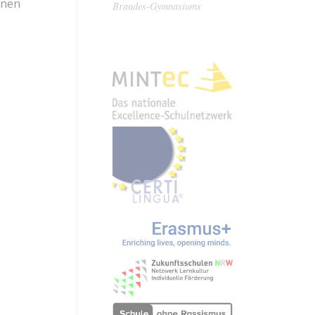
onen
Brandes-Gymnasiums