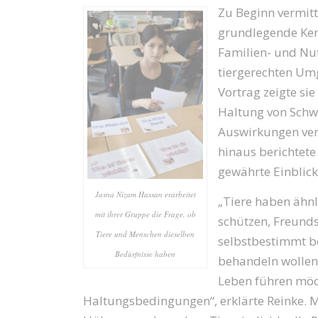
Zu Beginn vermitt
grundlegende Ken
Familien- und Nut
tiergerechten Um
Vortrag zeigte si
Haltung von Schw
Auswirkungen ver
hinaus berichtete
gewährte Einblicke
Jasna Nizam Hassan erarbeitet
„Tiere haben ähnl
mit ihrer Gruppe die Frage, ob
schützen, Freunds
Tiere und Menschen dieselben
selbstbestimmt be
Bedürfnisse haben
behandeln wollen
Leben führen möch
Haltungsbedingungen“, erklärte Reinke. Mi