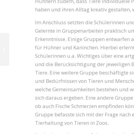
Hühnern zudem, dass Tiere individuelle P
haben und ihren Alltag kreativ gestalten
Im Anschluss setzten die Schülerinnen un
Gelernte in Gruppenarbeiten praktisch um
Erkenntnisse. Einige Gruppen entwarfen 
Gäste aus Kalifornien: Erfolgreicher
für Hühner und Kaninchen. Hierbei erlern
Gegenbesuch der Partnerschule
Schülerinnen u.a. Wichtiges über eine ar
aus San...
und die Berücksichtigung der jeweiligen 
Tiere. Eine weitere Gruppe beschäftigte s
und Bedürfnissen von Tieren und Mensche
welche Gemeinsamkeiten bestehen und w
sich daraus ergeben. Eine andere Gruppe 
ob auch Fische Schmerzen empfinden könn
Gruppe befasste sich mit der Frage nach 
Tierhaltung von Tieren in Zoos.