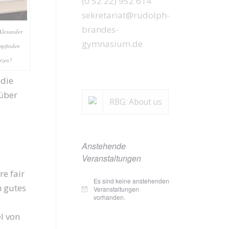
(0 52 22) 952 614
sekretariat@rudolph-
brandes-
Alexander
gymnasium.de
mpfinden
rzen?
 die
rüber
RBG: About us
Anstehende
Veranstaltungen
e fair
Es sind keine anstehenden
n gutes
Veranstaltungen
Hinweis
vorhanden.
l von