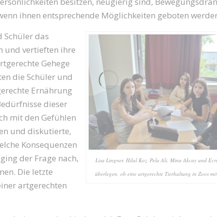
ersönlichkeiten besitzen, neugierig sind, Bewegungsdra
, wenn ihnen entsprechende Möglichkeiten geboten werde
d Schüler das
 und vertieften ihre
artgerechte Gehege
ten die Schüler und
tgerechte Ernährung
Bedürfnisse dieser
ich mit den Gefühlen
n und diskutierte,
elche Konsequenzen
ging der Frage nach,
Lisa Lingner, Hilal Koz, Pela Ali, Mina Akcay und Ec
en. Die letzte
überlegen, ob eine artgerechte Tierhaltung in Zoos mög
einer artgerechten