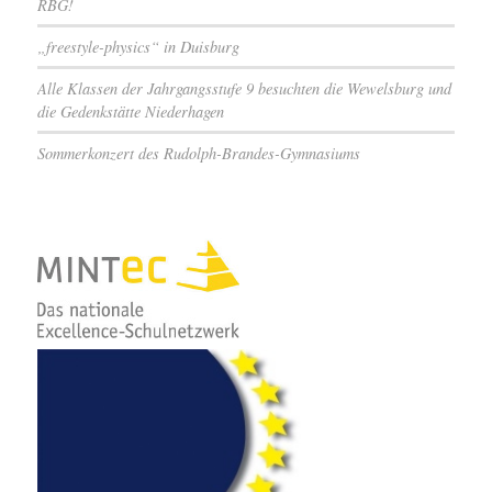
RBG!
„freestyle-physics“ in Duisburg
Alle Klassen der Jahrgangsstufe 9 besuchten die Wewelsburg und
die Gedenkstätte Niederhagen
Sommerkonzert des Rudolph-Brandes-Gymnasiums